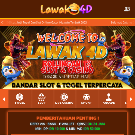
D Situs Judi Togel Dan Slot Online Gacor Maxwin Terbaik 2023
Selamat Datang Di LAW
TOGEL
SLOT
LIVE CASINO
SPORT
ARCADE
SABU
PEMBERITAHUAN PENTING !
DEPO VIA : BANK - E-WALLET - QRIS |
ON 24 JAM
MIN. DP
IDR 10.000
& MIN. WD
IDR 50.000