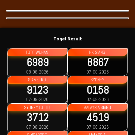
Togel Result
TOTO WUHAN
HK SIANG
6989
8867
08-08-2026
07-08-2026
SG METRO
SYDNEY
9123
0158
07-08-2026
07-08-2026
SYDNEY LOTTO
MALAYSIA SIANG
3712
4519
07-08-2026
07-08-2026
SINGAPORE
MALAYSIA