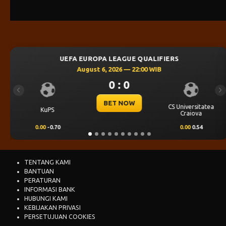
AGUE QUALIFIERS
UEFA EUROPA LEAG
6 — 22:00 WIB
August 7, 2026 
: 0
0 : 
Previous
Ne
 NOW
BET N
CS Universitatea
Red Bull Salzburg
Craiova
0.00
0.54
0.75
0.55
TENTANG KAMI
BANTUAN
PERATURAN
INFORMASI BANK
HUBUNGI KAMI
KEBIJAKAN PRIVASI
PERSETUJUAN COOKIES