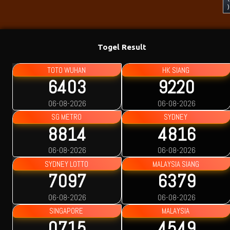
)
Togel Result
TOTO WUHAN
HK SIANG
6403
9220
06-08-2026
06-08-2026
SG METRO
SYDNEY
8814
4816
06-08-2026
06-08-2026
SYDNEY LOTTO
MALAYSIA SIANG
7097
6379
06-08-2026
06-08-2026
SINGAPORE
MALAYSIA
0715
4549