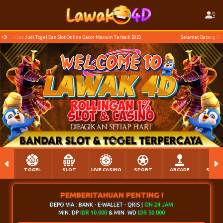
Situs Judi Togel Dan Slot Online Gacor Maxwin Terbaik 2023
Selamat Datang Di LAWA
TOGEL
SLOT
LIVE CASINO
SPORT
ARCADE
SABU
PEMBERITAHUAN PENTING !
DEPO VIA : BANK - E-WALLET - QRIS |
ON 24 JAM
MIN. DP
IDR 10.000
& MIN. WD
IDR 50.000