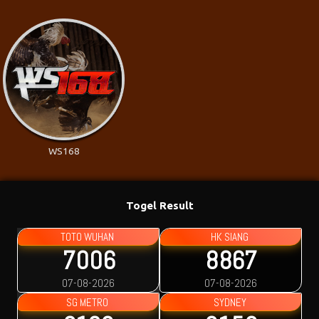
WS168
Togel Result
TOTO WUHAN
HK SIANG
7006
8867
07-08-2026
07-08-2026
SG METRO
SYDNEY