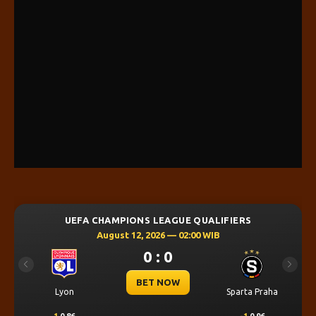
UEFA CHAMPIONS LEAGUE QUALIFIERS
August 12, 2026 — 02:00 WIB
0 : 0
Previous
Next
BET NOW
Lyon
Sparta Praha
S
1
0.86
-1
0.96