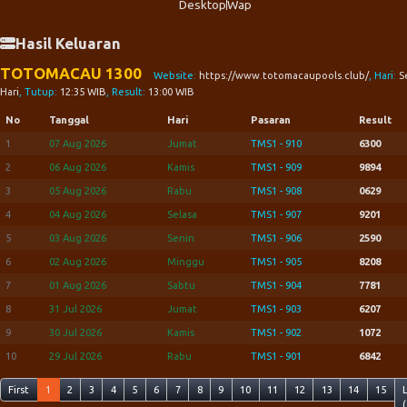
Desktop
Wap
Hasil Keluaran
TOTOMACAU 1300
Website:
https://www.totomacaupools.club/
, Hari:
S
Hari
, Tutup:
12:35 WIB
, Result:
13:00 WIB
No
Tanggal
Hari
Pasaran
Result
1
07 Aug 2026
Jumat
TMS1 - 910
6300
2
06 Aug 2026
Kamis
TMS1 - 909
9894
3
05 Aug 2026
Rabu
TMS1 - 908
0629
4
04 Aug 2026
Selasa
TMS1 - 907
9201
5
03 Aug 2026
Senin
TMS1 - 906
2590
6
02 Aug 2026
Minggu
TMS1 - 905
8208
7
01 Aug 2026
Sabtu
TMS1 - 904
7781
8
31 Jul 2026
Jumat
TMS1 - 903
6207
9
30 Jul 2026
Kamis
TMS1 - 902
1072
10
29 Jul 2026
Rabu
TMS1 - 901
6842
First
1
2
3
4
5
6
7
8
9
10
11
12
13
14
15
(