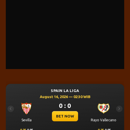
SPAIN LA LIGA
August 16, 2026 — 02:30 WIB
0 : 0
Previous
Next
BET NOW
Sevilla
Rayo Vallecano
0.25
0.95
-0.25
0.95