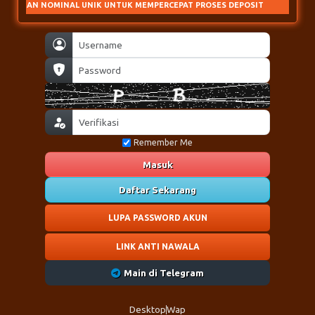
UNAKAN NOMINAL UNIK UNTUK MEMPERCEPAT PROSES DEPOSIT
Remember Me
Masuk
Daftar Sekarang
LUPA PASSWORD AKUN
LINK ANTI NAWALA
Main di Telegram
Desktop
Wap