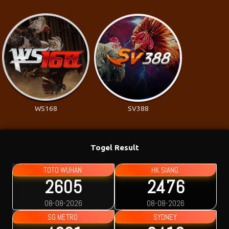
WS168
SV388
Togel Result
TOTO WUHAN
HK SIANG
2605
2476
08-08-2026
08-08-2026
SG METRO
SYDNEY