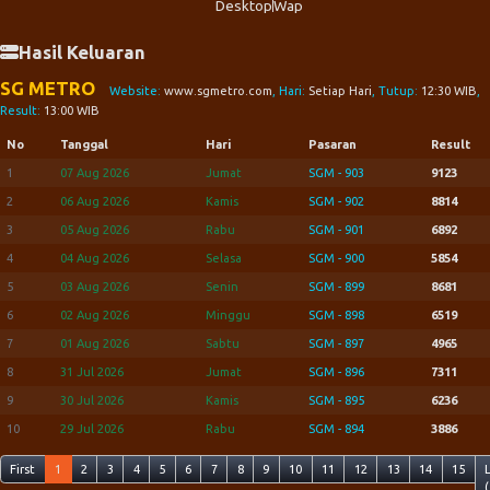
Desktop
Wap
Hasil Keluaran
SG METRO
Website:
www.sgmetro.com
, Hari:
Setiap Hari
, Tutup:
12:30 WIB
,
Result:
13:00 WIB
No
Tanggal
Hari
Pasaran
Result
1
07 Aug 2026
Jumat
SGM - 903
9123
2
06 Aug 2026
Kamis
SGM - 902
8814
3
05 Aug 2026
Rabu
SGM - 901
6892
4
04 Aug 2026
Selasa
SGM - 900
5854
5
03 Aug 2026
Senin
SGM - 899
8681
6
02 Aug 2026
Minggu
SGM - 898
6519
7
01 Aug 2026
Sabtu
SGM - 897
4965
8
31 Jul 2026
Jumat
SGM - 896
7311
9
30 Jul 2026
Kamis
SGM - 895
6236
10
29 Jul 2026
Rabu
SGM - 894
3886
First
1
2
3
4
5
6
7
8
9
10
11
12
13
14
15
(