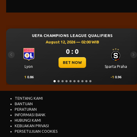
S LEAGUE QUALIFIERS
UEFA CHAMPIONS 
 2026 — 02:00 WIB
August 12, 2
0 : 0
0
Previous
Ne
ET NOW
BE
Sparta Praha
SK Sturm Graz
-1
0.96
-0.5
0.95
TENTANG KAMI
BANTUAN
PERATURAN
INFORMASI BANK
HUBUNGI KAMI
KEBIJAKAN PRIVASI
PERSETUJUAN COOKIES