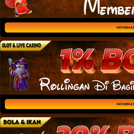
INFORMAS
INFORMAS