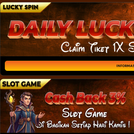
INFORMAS