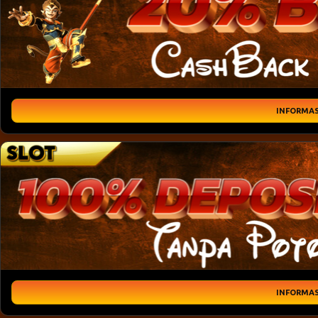
INFORMAS
INFORMAS