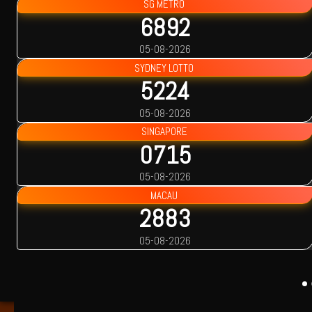
BULLSEYE
9385
05-08-2026
TAIWAN
6960
05-08-2026
TOTOMACAU 1300
0629
05-08-2026
TOTOMACAU 1900
9401
05-08-2026