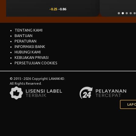
1
0.90
TENTANG KAMI
BANTUAN
PERATURAN
INFORMASI BANK
HUBUNGI KAMI
KEBIJAKAN PRIVASI
PERSETUJUAN COOKIES
© 2015 - 2026 Copyright LAWAK4D.
All Rights Reserved.
LAPO